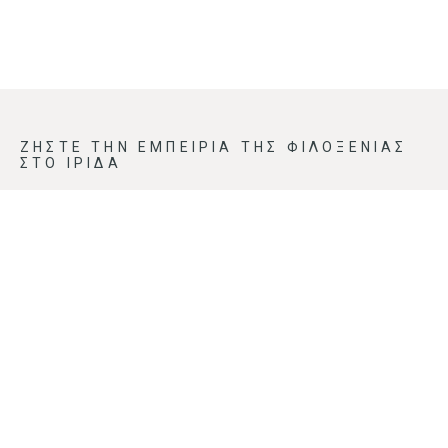
ΖΗΣΤΕ ΤΗΝ ΕΜΠΕΙΡΙΑ ΤΗΣ ΦΙΛΟΞΕΝΙΑΣ
ΣΤΟ ΙΡΙΔΑ
ΕΠΙΚΟΙΝΩΝΙΑ
Αγία Πελαγία 71500
Ηράκλειο
Κρήτη
(+30) 2810 811223