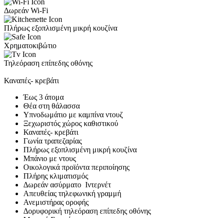
Δωρεάν Wi-Fi
Πλήρως εξοπλισμένη μικρή κουζίνα
Χρηματοκιβώτιο
Τηλεόραση επίπεδης οθόνης
Καναπές- κρεβάτι
Έως 3 άτομα
Θέα στη θάλασσα
Υπνοδωμάτιο με καμπίνα ντουζ
Ξεχωριστός χώρος καθιστικού
Καναπές- κρεβάτι
Γωνία τραπεζαρίας
Πλήρως εξοπλισμένη μικρή κουζίνα
Μπάνιο με ντους
Οικολογικά προϊόντα περιποίησης
Πλήρης κλιματισμός
Δωρεάν ασύρματο Ιντερνέτ
Απευθείας τηλεφωνική γραμμή
Ανεμιστήρας οροφής
Δορυφορική τηλεόραση επίπεδης οθόνης