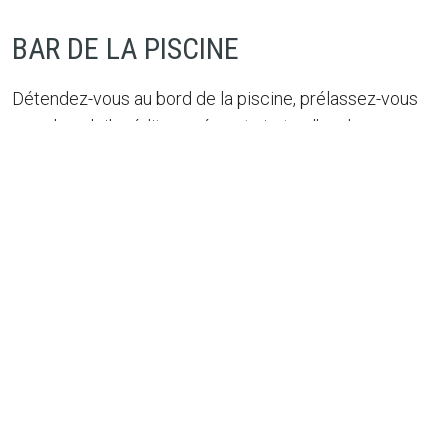
BAR DE LA PISCINE
Détendez-vous au bord de la piscine, prélassez-vous
sous le soleil méditerranéen et sirotez l’un de nos
cocktails colorés au bar de la piscine. Savourez des jus
de fruits fraîchement pressés, un choix de boissons
rafraîchissantes, d’excellentes variétés de café et de
délicieuses collations après que les éclaboussures
dans la piscine vous aient donné faim. Et une fois le
soleil couché, c’est un autre endroit animé où se
détendre et s’amuser.